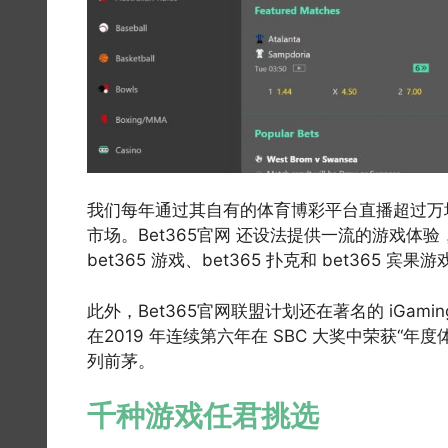
我们每年通过其自有的体育博彩平台直播超过万
市场。Bet365官网 还设法提供一流的游戏体验，其
bet365 游戏、bet365 扑克和 bet365 宾果游
此外，Bet365官网联盟计划还在著名的 iGamin
在2019 年连续第六年在 SBC 大奖中荣获“年度体
列前茅。
千种游戏任君挑选