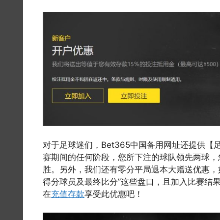
对于足球迷们，Bet365中国备用网址还提供
赛期间的任何阶段，您所下注的球队领先两球，
胜。另外，我们还有零分平局退本大赠送优惠，如果
得分球员及最终比分”这些盘口，且加入比赛结果
在
充值存款
享受此优惠吧！