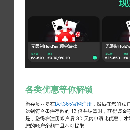
各类优惠等你解锁
新会员只要在
Bet365官网注册
，然后在您的账户
达到符合条件存款的 12 倍并结算时，获得该金额
是，您得在注册帐户后 30 天内申请此优惠，
您的账户余额中且不可提取。