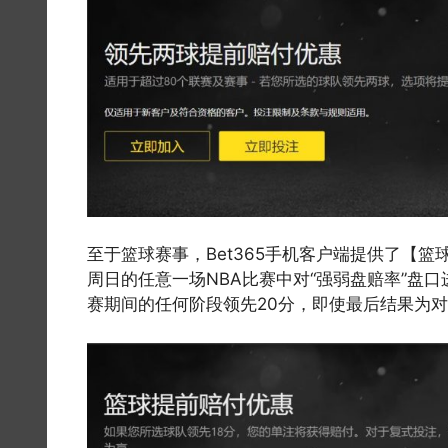
至于篮球赛事，Bet365手机客户端提供了【篮球
周日的任意一场NBA比赛中对“强弱盘赔率”盘
赛期间的任何阶段领先20分，即使最后结果为