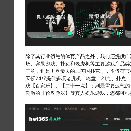
除了其行业领先的体育产品之外，我们还提供广
场、宾果游戏、扑克和老虎机等主要游戏产品类别
三的，也是世界最大的非美国扑克厅，不仅荷官
天候24/7提供多项老虎机、轮盘、21点、扑
戏【百家乐】、【二十一点】；到最需要运气的
刺激的【轮盘游戏】等真人娱乐游戏，您都可根