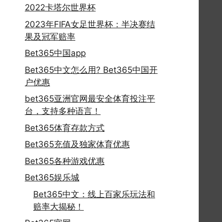
2022卡塔尔世界杯
2023年FIFA女足世界杯：半决赛结
果及冠军赔率
Bet365中国app
Bet365中文怎么用? Bet365中国开
户优惠
bet365亚洲官网最安全体育投注平
台，支持多种语言！
Bet365体育存款方式
Bet365充值及独家体育优惠
Bet365各种游戏优惠
Bet365娱乐城
Bet365中文：线上百家乐玩法和
赔率大揭秘！