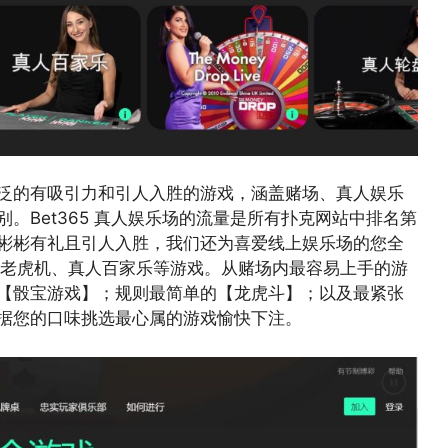
泛的有吸引力和引人入胜的游戏，涵盖赌场、真人娱乐
。Bet365 真人娱乐场的流量是所有扑克网站中排名第
彬彬有礼且引人入胜，我们还为喜爱线上娱乐场的您全
克、老虎机、真人百家乐等游戏。从赌场内最容易上手的游
【骰宝游戏】；规则最简单的【龙虎斗】；以及最紧张
据您的口味挑选最心属的游戏愉快下注。