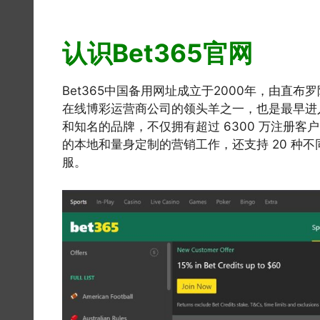
认识Bet365官网
Bet365中国备用网址成立于2000年，由直
在线博彩运营商公司的领头羊之一，也是最早进
和知名的品牌，不仅拥有超过 6300 万注册客户
的本地和量身定制的营销工作，还支持 20 种不
服。