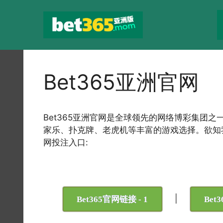
跳
至
内
容
Bet365亚洲官网
Bet365
亚洲官网
是全球领先的网络博彩集团之
家乐、扑克牌、老虎机等丰富的游戏选择。欲知我
网投注入口:
|
Bet365官网链接 - 1
Bet