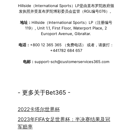
Hillside（International Sports）LP是由直布罗陀政府颁
发执照并受直布罗陀博彩委员会监管（RGL编号076）。
地址：
Hillside（International Sports）LP（注册编号
119）, Unit 1.1, First Floor, Waterport Place, 2
Europort Avenue, Gibraltar.
电话：
+800 12 365 365 （免费电话） 或者，请拨打：
+441782 684 657
电邮：
support-sch@customerservices365.com
- 更多关于Bet365 -
2022卡塔尔世界杯
2023年FIFA女足世界杯：半决赛结果及冠
军赔率