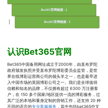
Bet365官网链接 - 2
|
Bet365官网链接 - 3
认识Bet365官网
Bet365中国备用网址成立于2000年，由直布罗陀
政府颁发执照并受直布罗陀博彩委员会监管，是世
界在线博彩运营商公司的领头羊之一，也是最早进
入中国市场的英国博彩公司之一。我们是全球值得
信赖和知名的品牌，不仅拥有超过 6300 万注册客
户，在 150 多个国家/地区提供一流的博彩服务，过
其广泛的本地和量身定制的营销工作，还支持 20 种
不同的语言的
专业客服服务
，其中包括bet365中文