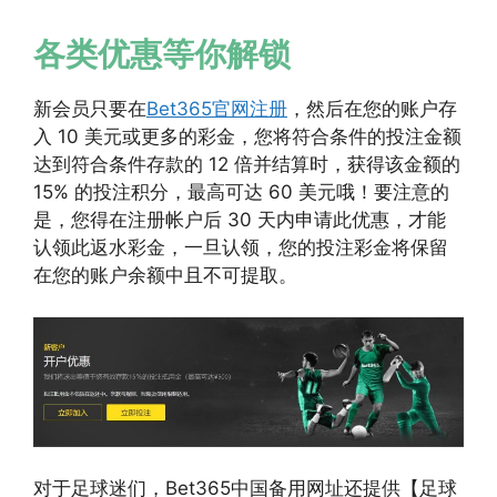
各类优惠等你解锁
新会员只要在
Bet365官网注册
，然后在您的账户存
入 10 美元或更多的彩金，您将符合条件的投注金额
达到符合条件存款的 12 倍并结算时，获得该金额的
15% 的投注积分，最高可达 60 美元哦！要注意的
是，您得在注册帐户后 30 天内申请此优惠，才能
认领此返水彩金，一旦认领，您的投注彩金将保留
在您的账户余额中且不可提取。
对于足球迷们，Bet365中国备用网址还提供【足球