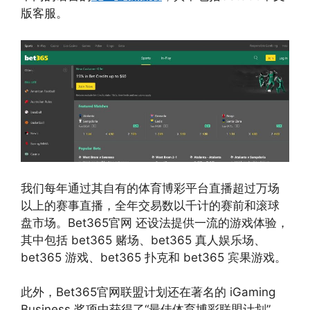
版客服。
我们每年通过其自有的体育博彩平台直播超过万场
以上的赛事直播，全年交易数以千计的赛前和滚球
盘市场。Bet365官网 还设法提供一流的游戏体验，
其中包括 bet365 赌场、bet365 真人娱乐场、
bet365 游戏、bet365 扑克和 bet365 宾果游戏。
此外，Bet365官网联盟计划还在著名的 iGaming
Business 奖项中获得了“最佳体育博彩联盟计划”，