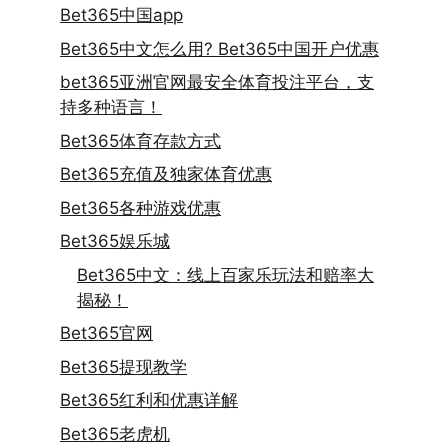
Bet365中国app
Bet365中文怎么用? Bet365中国开户优惠
bet365亚洲官网最安全体育投注平台，支
持多种语言！
Bet365体育存款方式
Bet365充值及独家体育优惠
Bet365各种游戏优惠
Bet365娱乐城
Bet365中文：线上百家乐玩法和赔率大
揭秘！
Bet365官网
Bet365提现教学
Bet365红利和优惠详解
Bet365老虎机