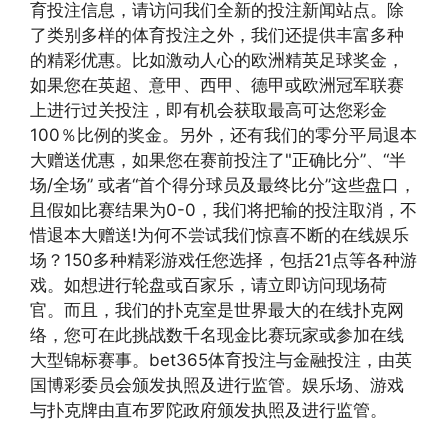
育投注信息，请访问我们全新的投注新闻站点。除
了类别多样的体育投注之外，我们还提供丰富多种
的精彩优惠。比如激动人心的欧洲精英足球奖金，
如果您在英超、意甲、西甲、德甲或欧洲冠军联赛
上进行过关投注，即有机会获取最高可达您彩金
100％比例的奖金。另外，还有我们的零分平局退本
大赠送优惠，如果您在赛前投注了"正确比分”、“半
场/全场” 或者“首个得分球员及最终比分”这些盘口，
且假如比赛结果为0-0，我们将把输的投注取消，不
惜退本大赠送!为何不尝试我们惊喜不断的在线娱乐
场？150多种精彩游戏任您选择，包括21点等各种游
戏。如想进行轮盘或百家乐，请立即访问现场荷
官。而且，我们的扑克室是世界最大的在线扑克网
络，您可在此挑战数千名现金比赛玩家或参加在线
大型锦标赛事。bet365体育投注与金融投注，由英
国博彩委员会颁发执照及进行监管。娱乐场、游戏
与扑克牌由直布罗陀政府颁发执照及进行监管。