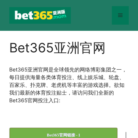
跳
至
菜
内
容
单
Bet365亚洲官网
Bet365
亚洲官网
是全球领先的网络博彩集团之一，
每日提供海量各类体育投注、线上娱乐城、轮盘、
百家乐、扑克牌、老虎机等丰富的游戏选择。欲知
我们最新的体育投注贴士，请访问我们全新的
Bet365官网投注入口:
|
Bet365官网链接 - 1