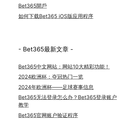
Bet365開戶
如何下载Bet365 iOS版应用程序
- Bet365最新文章 -
Bet365中文网站：网站10大精彩功能！
2024欧洲杯：夺冠热门一览
2024年欧洲杯——足球赛事信息
Bet365无法登录怎么办？Bet365登录账户
教学
Bet365官网账户验证程序