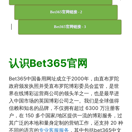
Bet365官网链接 - 2
|
Bet365官网链接 - 3
认识Bet365官网
Bet365中国备用网址成立于2000年，由直布罗陀
政府颁发执照并受直布罗陀博彩委员会监管，是世
界在线博彩运营商公司的领头羊之一，也是最早进
入中国市场的英国博彩公司之一。我们是全球值得
信赖和知名的品牌，不仅拥有超过 6300 万注册客
户，在 150 多个国家/地区提供一流的博彩服务，过
其广泛的本地和量身定制的营销工作，还支持 20 种
不同的语言的
专业客服服务
，其中包括bet365中文