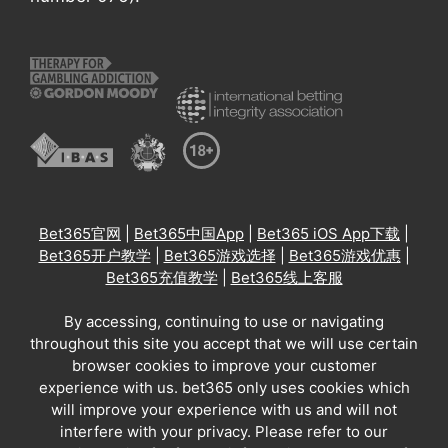
Bet365官网
|
Bet365中国App
|
Bet365 iOS App下载
|
Bet365开户教学
|
Bet365游戏选择
|
Bet365游戏优惠
|
Bet365充值教学
|
Bet365线上客服
By accessing, continuing to use or navigating
throughout this site you accept that we will use certain
browser cookies to improve your customer
experience with us. bet365 only uses cookies which
will improve your experience with us and will not
interfere with your privacy. Please refer to our