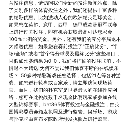
育投注信息，请访问我们全新的投注新闻站点。除
了类别多样的体育投注之外，我们还提供丰富多种
的精彩优惠。比如激动人心的欧洲精英足球奖金，
如果您在英超、意甲、西甲、德甲或欧洲冠军联赛
上进行过关投注，即有机会获取最高可达您彩金
100％比例的奖金。另外，还有我们的零分平局退本
大赠送优惠，如果您在赛前投注了"正确比分”、“半
场/全场” 或者“首个得分球员及最终比分”这些盘口，
且假如比赛结果为0-0，我们将把输的投注取消，不
惜退本大赠送!为何不尝试我们惊喜不断的在线娱乐
场？150多种精彩游戏任您选择，包括21点等各种游
戏。如想进行轮盘或百家乐，请立即访问现场荷
官。而且，我们的扑克室是世界最大的在线扑克网
络，您可在此挑战数千名现金比赛玩家或参加在线
大型锦标赛事。bet365体育投注与金融投注，由英
国博彩委员会颁发执照及进行监管。娱乐场、游戏
与扑克牌由直布罗陀政府颁发执照及进行监管。