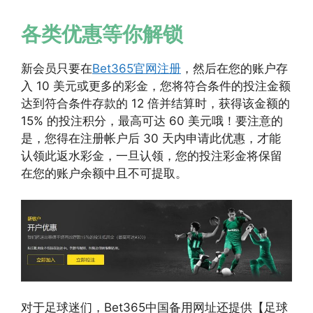
各类优惠等你解锁
新会员只要在
Bet365官网注册
，然后在您的账户存
入 10 美元或更多的彩金，您将符合条件的投注金额
达到符合条件存款的 12 倍并结算时，获得该金额的
15% 的投注积分，最高可达 60 美元哦！要注意的
是，您得在注册帐户后 30 天内申请此优惠，才能
认领此返水彩金，一旦认领，您的投注彩金将保留
在您的账户余额中且不可提取。
对于足球迷们，Bet365中国备用网址还提供【足球