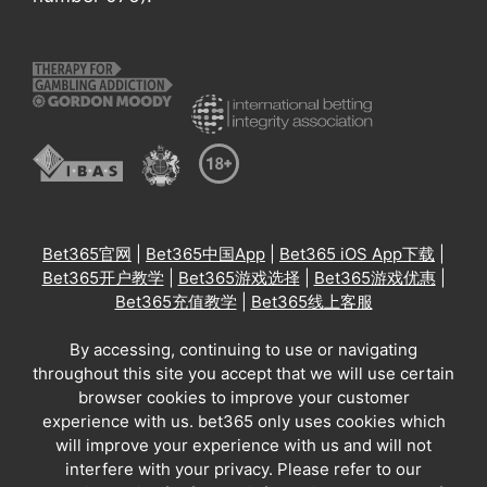
Bet365官网
|
Bet365中国App
|
Bet365 iOS App下载
|
Bet365开户教学
|
Bet365游戏选择
|
Bet365游戏优惠
|
Bet365充值教学
|
Bet365线上客服
By accessing, continuing to use or navigating
throughout this site you accept that we will use certain
browser cookies to improve your customer
experience with us. bet365 only uses cookies which
will improve your experience with us and will not
interfere with your privacy. Please refer to our