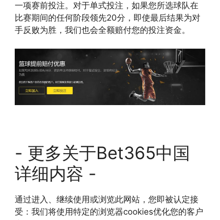
一项赛前投注。对于单式投注，如果您所选球队在
比赛期间的任何阶段领先20分，即使最后结果为对
手反败为胜，我们也会全额赔付您的投注资金。
- 更多关于Bet365中国
详细内容 -
通过进入、继续使用或浏览此网站，您即被认定接
受：我们将使用特定的浏览器cookies优化您的客户