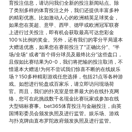
育投注信息，请访问我们全新的投注新闻站点。除
了类别多样的体育投注之外，我们还提供丰富多种
的精彩优惠。比如激动人心的欧洲精英足球奖金，
如果您在英超、意甲、西甲、德甲或欧洲冠军联赛
上进行过关投注，即有机会获取最高可达您彩金
100％比例的奖金。另外，还有我们的零分平局退本
大赠送优惠，如果您在赛前投注了"正确比分”、“半
场/全场” 或者“首个得分球员及最终比分”这些盘口，
且假如比赛结果为0-0，我们将把输的投注取消，不
惜退本大赠送!为何不尝试我们惊喜不断的在线娱乐
场？150多种精彩游戏任您选择，包括21点等各种游
戏。如想进行轮盘或百家乐，请立即访问现场荷
官。而且，我们的扑克室是世界最大的在线扑克网
络，您可在此挑战数千名现金比赛玩家或参加在线
大型锦标赛事。bet365体育投注与金融投注，由英
国博彩委员会颁发执照及进行监管。娱乐场、游戏
与扑克牌由直布罗陀政府颁发执照及进行监管。