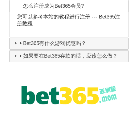
怎么注册成为Bet365会员?
您可以参考本站的教程进行注册 ---
Bet365注
册教程
Bet365有什么游戏优惠吗？
如果要在Bet365存款的话，应该怎么做？