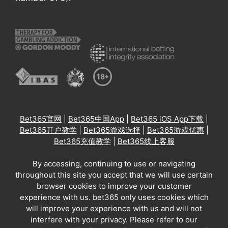
Bet365官网
|
Bet365中国App
|
Bet365 iOS App下载
|
Bet365开户教学
|
Bet365游戏选择
|
Bet365游戏优惠
|
Bet365充值教学
|
Bet365线上客服
By accessing, continuing to use or navigating
throughout this site you accept that we will use certain
browser cookies to improve your customer
experience with us. bet365 only uses cookies which
will improve your experience with us and will not
interfere with your privacy. Please refer to our