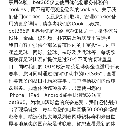
享用体验。bet365仅会使用优化您服务体验的
cookies，而不是可侵犯您隐私的cookies。关于我
们使用cookies，以及您如何取消、管理cookies使
用的更多详情，请参考我们的Cookies政策。
bet365是世界领先的网络博彩集团之一，提供体育
投注、金融、娱乐场、扑克牌及游戏等丰富选择。
我们向客户提供全部体育范围内的丰富投注，内容
涵盖足球、网球、篮球、棒球及乒乓球等。每场欧
冠联赛足球比赛都提供超过70个不同的滚球盘盘
口，同时我们的100％欧洲精英足球奖金也适用于该
赛事。您可同时通过访问“移动中的bet365”，查看
种类繁多的盘口和精彩赛事，其中包括我们的滚球
盘服务。如想体验该项服务，只需使用您的
iPhone、iPad、Android或手机浏览器访问
bet365。为增加滚球盘的兴奋感受，我们还特别推
出了现场链接，每年向您的电脑直播50,000多场精
彩赛事。精选包括大师系列赛网球锦标赛和来自世
界各地顶尖的国家级足球联赛。如想查看最新的体