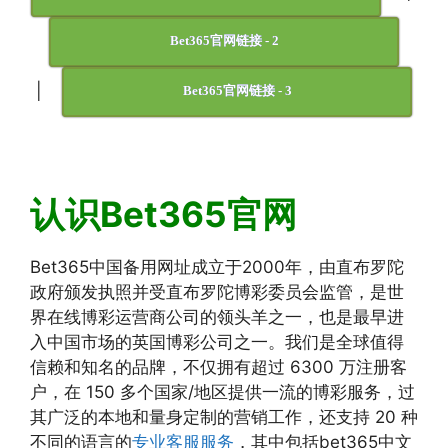
Bet365官网链接 - 2
|
Bet365官网链接 - 3
认识Bet365官网
Bet365中国备用网址成立于2000年，由直布罗陀
政府颁发执照并受直布罗陀博彩委员会监管，是世
界在线博彩运营商公司的领头羊之一，也是最早进
入中国市场的英国博彩公司之一。我们是全球值得
信赖和知名的品牌，不仅拥有超过 6300 万注册客
户，在 150 多个国家/地区提供一流的博彩服务，过
其广泛的本地和量身定制的营销工作，还支持 20 种
不同的语言的
专业客服服务
，其中包括bet365中文