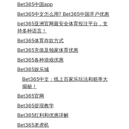
Bet365中国app
Bet365中文怎么用? Bet365中国开户优惠
bet365亚洲官网最安全体育投注平台，支
持多种语言！
Bet365体育存款方式
Bet365充值及独家体育优惠
Bet365各种游戏优惠
Bet365娱乐城
Bet365中文：线上百家乐玩法和赔率大
揭秘！
Bet365官网
Bet365提现教学
Bet365红利和优惠详解
Bet365老虎机