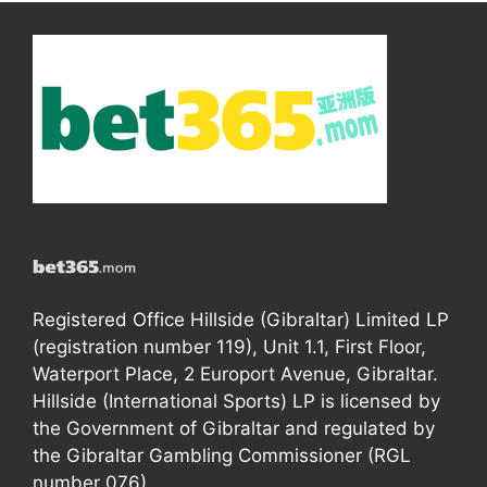
Registered Office Hillside (Gibraltar) Limited LP
(registration number 119), Unit 1.1, First Floor,
Waterport Place, 2 Europort Avenue, Gibraltar.
Hillside (International Sports) LP is licensed by
the Government of Gibraltar and regulated by
the Gibraltar Gambling Commissioner (RGL
number 076).