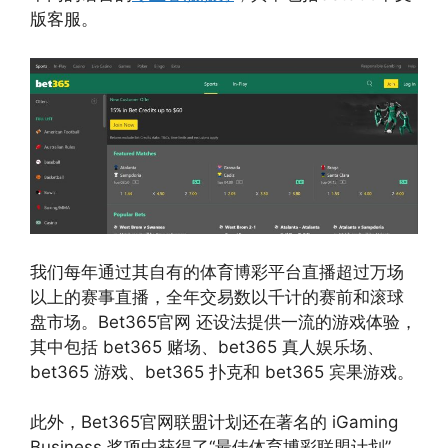
版客服。
我们每年通过其自有的体育博彩平台直播超过万场
以上的赛事直播，全年交易数以千计的赛前和滚球
盘市场。Bet365官网 还设法提供一流的游戏体验，
其中包括 bet365 赌场、bet365 真人娱乐场、
bet365 游戏、bet365 扑克和 bet365 宾果游戏。
此外，Bet365官网联盟计划还在著名的 iGaming
Business 奖项中获得了“最佳体育博彩联盟计划”，