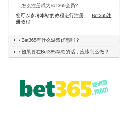
怎么注册成为Bet365会员?
您可以参考本站的教程进行注册 ---
Bet365注
册教程
Bet365有什么游戏优惠吗？
如果要在Bet365存款的话，应该怎么做？