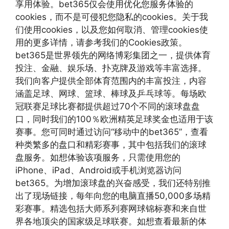
享用体验。bet365仅会使用优化您服务体验的
cookies，而不是可侵犯您隐私的cookies。关于我
们使用cookies，以及您如何取消、管理cookies使
用的更多详情，请参考我们的Cookies政策。
bet365是世界领先的网络博彩集团之一，提供体育
投注、金融、娱乐场、扑克牌及游戏等丰富选择。
我们向客户提供全部体育范围内的丰富投注，内容
涵盖足球、网球、篮球、棒球及乒乓球等。每场欧
冠联赛足球比赛都提供超过70个不同的滚球盘盘
口，同时我们的100％欧洲精英足球奖金也适用于该
赛事。您可同时通过访问“移动中的bet365”，查看
种类繁多的盘口和精彩赛事，其中包括我们的滚球
盘服务。如想体验该项服务，只需使用您的
iPhone、iPad、Android或手机浏览器访问
bet365。为增加滚球盘的兴奋感受，我们还特别推
出了现场链接，每年向您的电脑直播50,000多场精
彩赛事。精选包括大师系列赛网球锦标赛和来自世
界各地顶尖的国家级足球联赛。如想查看最新的体