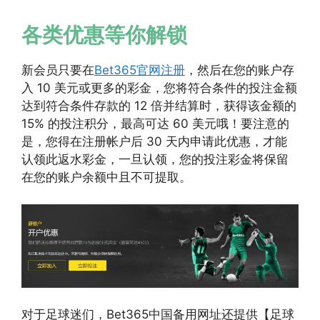
各类优惠等你解锁
新会员只要在
Bet365官网注册
，然后在您的账户存
入 10 美元或更多的彩金，您将符合条件的投注金额
达到符合条件存款的 12 倍并结算时，获得该金额的
15% 的投注积分，最高可达 60 美元哦！要注意的
是，您得在注册帐户后 30 天内申请此优惠，才能
认领此返水彩金，一旦认领，您的投注彩金将保留
在您的账户余额中且不可提取。
对于足球迷们，Bet365中国备用网址还提供【足球