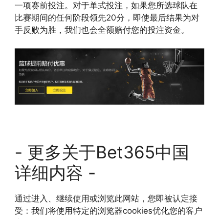
一项赛前投注。对于单式投注，如果您所选球队在
比赛期间的任何阶段领先20分，即使最后结果为对
手反败为胜，我们也会全额赔付您的投注资金。
- 更多关于Bet365中国
详细内容 -
通过进入、继续使用或浏览此网站，您即被认定接
受：我们将使用特定的浏览器cookies优化您的客户