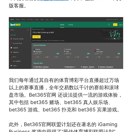
版客服。
我们每年通过其自有的体育博彩平台直播超过万场
以上的赛事直播，全年交易数以千计的赛前和滚球
盘市场。Bet365官网 还设法提供一流的游戏体验，
其中包括 bet365 赌场、bet365 真人娱乐场、
bet365 游戏、bet365 扑克和 bet365 宾果游戏。
此外，Bet365官网联盟计划还在著名的 iGaming
Business 奖项中获得了“最佳体育博彩联盟计划”，