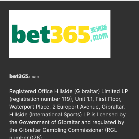
Registered Office Hillside (Gibraltar) Limited LP
(registration number 119), Unit 1.1, First Floor,
Waterport Place, 2 Europort Avenue, Gibraltar.
Hillside (International Sports) LP is licensed by
the Government of Gibraltar and regulated by
the Gibraltar Gambling Commissioner (RGL
number 076).