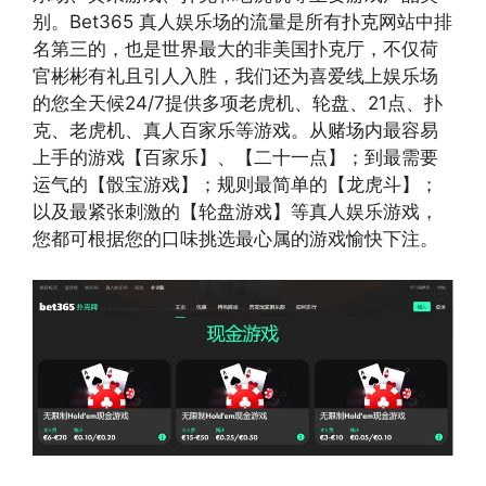
别。Bet365 真人娱乐场的流量是所有扑克网站中排
名第三的，也是世界最大的非美国扑克厅，不仅荷
官彬彬有礼且引人入胜，我们还为喜爱线上娱乐场
的您全天候24/7提供多项老虎机、轮盘、21点、扑
克、老虎机、真人百家乐等游戏。从赌场内最容易
上手的游戏【百家乐】、【二十一点】；到最需要
运气的【骰宝游戏】；规则最简单的【龙虎斗】；
以及最紧张刺激的【轮盘游戏】等真人娱乐游戏，
您都可根据您的口味挑选最心属的游戏愉快下注。