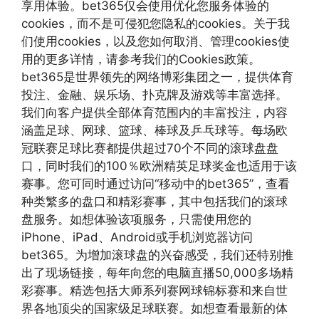
享用体验。bet365仅会使用优化您服务体验的
cookies，而不是可侵犯您隐私的cookies。关于我
们使用cookies，以及您如何取消、管理cookies使
用的更多详情，请参考我们的Cookies政策。
bet365是世界领先的网络博彩集团之一，提供体育
投注、金融、娱乐场、扑克牌及游戏等丰富选择。
我们向客户提供全部体育范围内的丰富投注，内容
涵盖足球、网球、篮球、棒球及乒乓球等。每场欧
冠联赛足球比赛都提供超过70个不同的滚球盘盘
口，同时我们的100％欧洲精英足球奖金也适用于该
赛事。您可同时通过访问“移动中的bet365”，查看
种类繁多的盘口和精彩赛事，其中包括我们的滚球
盘服务。如想体验该项服务，只需使用您的
iPhone、iPad、Android或手机浏览器访问
bet365。为增加滚球盘的兴奋感受，我们还特别推
出了现场链接，每年向您的电脑直播50,000多场精
彩赛事。精选包括大师系列赛网球锦标赛和来自世
界各地顶尖的国家级足球联赛。如想查看最新的体