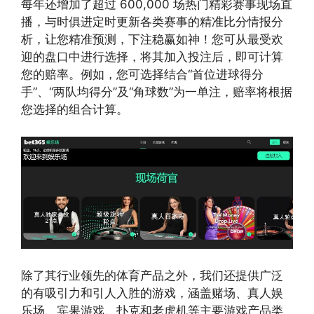
每年还增加了超过 600,000 场热门精彩赛事现场直
播，与时俱进定时更新各类赛事的精准比分情报分
析，让您精准预测，下注稳赢如神！您可从最受欢
迎的盘口中进行选择，将其加入投注后，即可计算
您的赔率。例如，您可选择结合“首位进球得分
手”、“两队均得分”及“角球数”为一单注，赔率将根据
您选择的组合计算。
除了其行业领先的体育产品之外，我们还提供广泛
的有吸引力和引人入胜的游戏，涵盖赌场、真人娱
乐场、宾果游戏、扑克和老虎机等主要游戏产品类