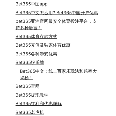
Bet365中国app
Bet365中文怎么用? Bet365中国开户优惠
bet365亚洲官网最安全体育投注平台，支
持多种语言！
Bet365体育存款方式
Bet365充值及独家体育优惠
Bet365各种游戏优惠
Bet365娱乐城
Bet365中文：线上百家乐玩法和赔率大
揭秘！
Bet365官网
Bet365提现教学
Bet365红利和优惠详解
Bet365老虎机