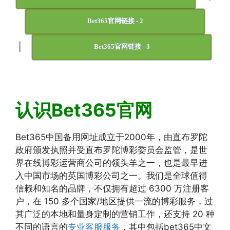
Bet365官网链接 - 2
|
Bet365官网链接 - 3
认识Bet365官网
Bet365中国备用网址成立于2000年，由直布罗陀
政府颁发执照并受直布罗陀博彩委员会监管，是世
界在线博彩运营商公司的领头羊之一，也是最早进
入中国市场的英国博彩公司之一。我们是全球值得
信赖和知名的品牌，不仅拥有超过 6300 万注册客
户，在 150 多个国家/地区提供一流的博彩服务，过
其广泛的本地和量身定制的营销工作，还支持 20 种
不同的语言的
专业客服服务
，其中包括bet365中文