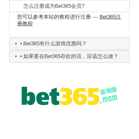
怎么注册成为Bet365会员?
您可以参考本站的教程进行注册 ---
Bet365注
册教程
Bet365有什么游戏优惠吗？
如果要在Bet365存款的话，应该怎么做？