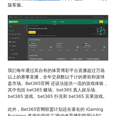
版客服。
我们每年通过其自有的体育博彩平台直播超过万场
以上的赛事直播，全年交易数以千计的赛前和滚球
盘市场。Bet365官网 还设法提供一流的游戏体验，
其中包括 bet365 赌场、bet365 真人娱乐场、
bet365 游戏、bet365 扑克和 bet365 宾果游戏。
此外，Bet365官网联盟计划还在著名的 iGaming
Business 奖项中获得了“最佳体育博彩联盟计划”，