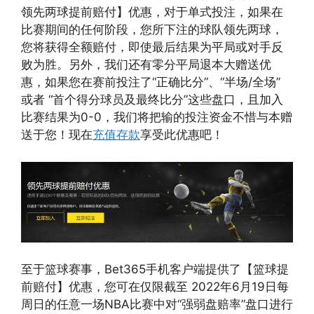
领先两球提前赔付】优惠，对于单式投注，如果在
比赛期间的任何阶段，您所下注的球队领先两球，
您将获得全额赔付，即使最后结果为平局或对手反
败为胜。另外，我们还有零分平局退本大赠送优
惠，如果您在赛前投注了“正确比分”、“半场/全场”
或者 “首个得分球员及最终比分”这些盘口，且加入
比赛结果为0-0，我们将把输的投注资金不惜与本赠
送于您！现在
充值存款
享受此优惠吧！
至于篮球赛事，Bet365手机客户端提供了【篮球提
前赔付】优惠，您可在仅限截至 2022年6月19日每
周日的任意一场NBA比赛中对“强弱盘赔率”盘口进行