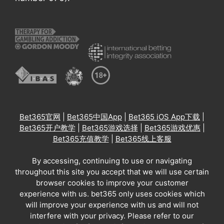
Bet365官网
|
Bet365中国App
|
Bet365 iOS App下载
|
Bet365开户教学
|
Bet365游戏选择
|
Bet365游戏优惠
|
Bet365充值教学
|
Bet365线上客服
By accessing, continuing to use or navigating
throughout this site you accept that we will use certain
browser cookies to improve your customer
experience with us. bet365 only uses cookies which
will improve your experience with us and will not
interfere with your privacy. Please refer to our