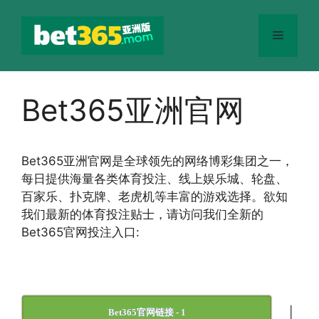
跳
至
菜
内
容
单
Bet365亚洲官网
Bet365
亚洲官网
是全球领先的网络博彩集团之一，
每日提供海量各类体育投注、线上娱乐城、轮盘、
百家乐、扑克牌、老虎机等丰富的游戏选择。欲知
我们最新的体育投注贴士，请访问我们全新的
Bet365官网投注入口:
|
Bet365官网链接 - 1