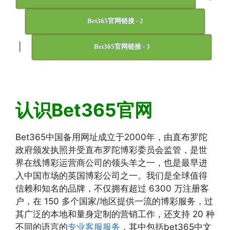
Bet365官网链接 - 2
|
Bet365官网链接 - 3
认识Bet365官网
Bet365中国备用网址成立于2000年，由直布罗陀
政府颁发执照并受直布罗陀博彩委员会监管，是世
界在线博彩运营商公司的领头羊之一，也是最早进
入中国市场的英国博彩公司之一。我们是全球值得
信赖和知名的品牌，不仅拥有超过 6300 万注册客
户，在 150 多个国家/地区提供一流的博彩服务，过
其广泛的本地和量身定制的营销工作，还支持 20 种
不同的语言的
专业客服服务
，其中包括bet365中文