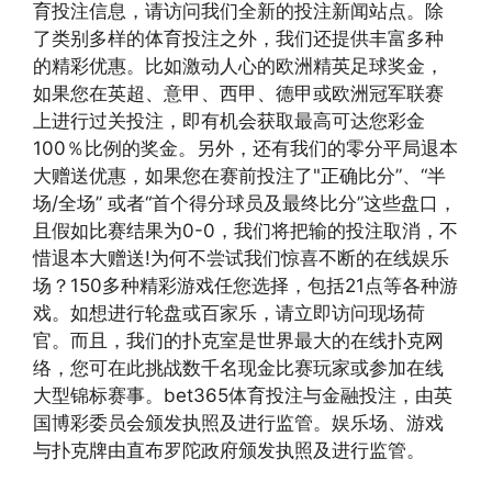
育投注信息，请访问我们全新的投注新闻站点。除
了类别多样的体育投注之外，我们还提供丰富多种
的精彩优惠。比如激动人心的欧洲精英足球奖金，
如果您在英超、意甲、西甲、德甲或欧洲冠军联赛
上进行过关投注，即有机会获取最高可达您彩金
100％比例的奖金。另外，还有我们的零分平局退本
大赠送优惠，如果您在赛前投注了"正确比分”、“半
场/全场” 或者“首个得分球员及最终比分”这些盘口，
且假如比赛结果为0-0，我们将把输的投注取消，不
惜退本大赠送!为何不尝试我们惊喜不断的在线娱乐
场？150多种精彩游戏任您选择，包括21点等各种游
戏。如想进行轮盘或百家乐，请立即访问现场荷
官。而且，我们的扑克室是世界最大的在线扑克网
络，您可在此挑战数千名现金比赛玩家或参加在线
大型锦标赛事。bet365体育投注与金融投注，由英
国博彩委员会颁发执照及进行监管。娱乐场、游戏
与扑克牌由直布罗陀政府颁发执照及进行监管。