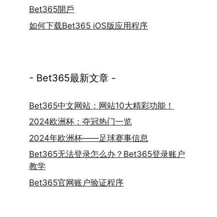
Bet365開戶
如何下载Bet365 iOS版应用程序
- Bet365最新文章 -
Bet365中文网站：网站10大精彩功能！
2024欧洲杯：夺冠热门一览
2024年欧洲杯——足球赛事信息
Bet365无法登录怎么办？Bet365登录账户
教学
Bet365官网账户验证程序