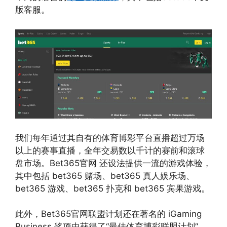
版客服。
我们每年通过其自有的体育博彩平台直播超过万场
以上的赛事直播，全年交易数以千计的赛前和滚球
盘市场。Bet365官网 还设法提供一流的游戏体验，
其中包括 bet365 赌场、bet365 真人娱乐场、
bet365 游戏、bet365 扑克和 bet365 宾果游戏。
此外，Bet365官网联盟计划还在著名的 iGaming
Business 奖项中获得了“最佳体育博彩联盟计划”，