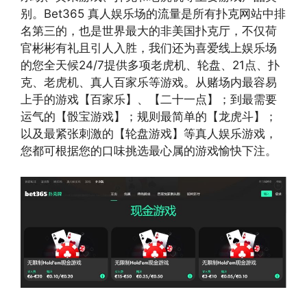
别。Bet365 真人娱乐场的流量是所有扑克网站中排
名第三的，也是世界最大的非美国扑克厅，不仅荷
官彬彬有礼且引人入胜，我们还为喜爱线上娱乐场
的您全天候24/7提供多项老虎机、轮盘、21点、扑
克、老虎机、真人百家乐等游戏。从赌场内最容易
上手的游戏【百家乐】、【二十一点】；到最需要
运气的【骰宝游戏】；规则最简单的【龙虎斗】；
以及最紧张刺激的【轮盘游戏】等真人娱乐游戏，
您都可根据您的口味挑选最心属的游戏愉快下注。