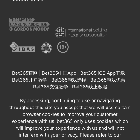
Bet365官网
|
Bet365中国App
|
Bet365 iOS App下载
|
Bet365开户教学
|
Bet365游戏选择
|
Bet365游戏优惠
|
Bet365充值教学
|
Bet365线上客服
By accessing, continuing to use or navigating
throughout this site you accept that we will use certain
browser cookies to improve your customer
experience with us. bet365 only uses cookies which
will improve your experience with us and will not
interfere with your privacy. Please refer to our