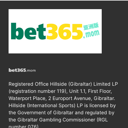
Registered Office Hillside (Gibraltar) Limited LP
(registration number 119), Unit 1.1, First Floor,
Waterport Place, 2 Europort Avenue, Gibraltar.
Hillside (International Sports) LP is licensed by
the Government of Gibraltar and regulated by
the Gibraltar Gambling Commissioner (RGL
number 076).