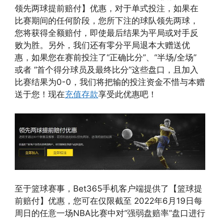
领先两球提前赔付】优惠，对于单式投注，如果在
比赛期间的任何阶段，您所下注的球队领先两球，
您将获得全额赔付，即使最后结果为平局或对手反
败为胜。另外，我们还有零分平局退本大赠送优
惠，如果您在赛前投注了“正确比分”、“半场/全场”
或者 “首个得分球员及最终比分”这些盘口，且加入
比赛结果为0-0，我们将把输的投注资金不惜与本赠
送于您！现在
充值存款
享受此优惠吧！
至于篮球赛事，Bet365手机客户端提供了【篮球提
前赔付】优惠，您可在仅限截至 2022年6月19日每
周日的任意一场NBA比赛中对“强弱盘赔率”盘口进行