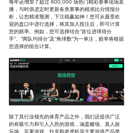
每年还增加了超过 600,000 场热门精彩赛事现场直
播，与时俱进定时更新各类赛事的精准比分情报分
析，让您精准预测，下注稳赢如神！您可从最受欢
迎的盘口中进行选择，将其加入投注后，即可计算
您的赔率。例如，您可选择结合“首位进球得分
手”、“两队均得分”及“角球数”为一单注，赔率将根据
您选择的组合计算。
除了其行业领先的体育产品之外，我们还提供广泛
的有吸引力和引人入胜的游戏，涵盖赌场、真人娱
乐场、宾果游戏、扑克和老虎机等主要游戏产品类