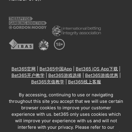
Bet365官网
|
Bet365中国App
|
Bet365 iOS App下载
|
Bet365开户教学
|
Bet365游戏选择
|
Bet365游戏优惠
|
Bet365充值教学
|
Bet365线上客服
By accessing, continuing to use or navigating
throughout this site you accept that we will use certain
browser cookies to improve your customer
experience with us. bet365 only uses cookies which
will improve your experience with us and will not
interfere with your privacy. Please refer to our