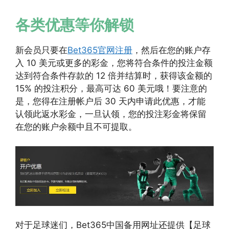
各类优惠等你解锁
新会员只要在
Bet365官网注册
，然后在您的账户存
入 10 美元或更多的彩金，您将符合条件的投注金额
达到符合条件存款的 12 倍并结算时，获得该金额的
15% 的投注积分，最高可达 60 美元哦！要注意的
是，您得在注册帐户后 30 天内申请此优惠，才能
认领此返水彩金，一旦认领，您的投注彩金将保留
在您的账户余额中且不可提取。
对于足球迷们，Bet365中国备用网址还提供【足球