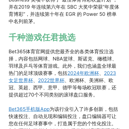
并在2019 年连续第六年在 SBC 大奖中荣获“年度体
育博彩”，并连续第十年在 EGR 的 Power 50 榜单
中名列前茅。
千种游戏任君挑选
Bet365体育官网提供您最齐全的各类体育投注选
择，内容包括网球、NBA篮球、斯诺克、橄榄球、
羽球及乒乓等体育游戏。此外，我们也涵盖全球最
热门的足球顶级赛事，包括
2024年欧洲杯
、
2023
女足世界杯
、
2022世界杯
、欧洲杯、美洲杯、欧
冠、英超、西甲、意甲、德甲等每场欧冠联赛，还
提供超过70个不同类别的滚球盘口服务。
Bet365手机版App
为该行业引入了许多创新，包括
快速投注、自动兑现和编辑投注，盘口编辑器可让
您在任何足球赛事中，打造属于您的个性化投注。