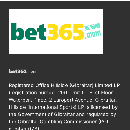
Registered Office Hillside (Gibraltar) Limited LP
(registration number 119), Unit 1.1, First Floor,
Waterport Place, 2 Europort Avenue, Gibraltar.
Hillside (International Sports) LP is licensed by
the Government of Gibraltar and regulated by
the Gibraltar Gambling Commissioner (RGL
number 076).