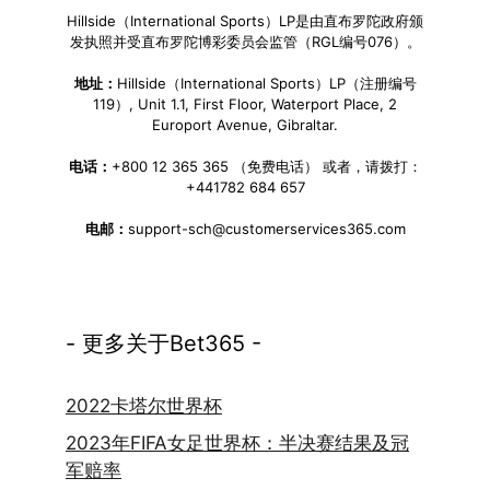
Hillside（International Sports）LP是由直布罗陀政府颁
发执照并受直布罗陀博彩委员会监管（RGL编号076）。
地址：
Hillside（International Sports）LP（注册编号
119）, Unit 1.1, First Floor, Waterport Place, 2
Europort Avenue, Gibraltar.
电话：
+800 12 365 365 （免费电话） 或者，请拨打：
+441782 684 657
电邮：
support-sch@customerservices365.com
- 更多关于Bet365 -
2022卡塔尔世界杯
2023年FIFA女足世界杯：半决赛结果及冠
军赔率