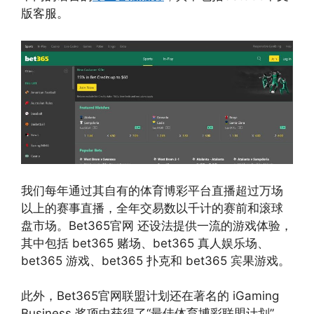
版客服。
我们每年通过其自有的体育博彩平台直播超过万场
以上的赛事直播，全年交易数以千计的赛前和滚球
盘市场。Bet365官网 还设法提供一流的游戏体验，
其中包括 bet365 赌场、bet365 真人娱乐场、
bet365 游戏、bet365 扑克和 bet365 宾果游戏。
此外，Bet365官网联盟计划还在著名的 iGaming
Business 奖项中获得了“最佳体育博彩联盟计划”，