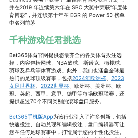
并在2019 年连续第六年在 SBC 大奖中荣获“年度体
育博彩”，并连续第十年在 EGR 的 Power 50 榜单
中名列前茅。
千种游戏任君挑选
Bet365体育官网提供您最齐全的各类体育投注选
择，内容包括网球、NBA篮球、斯诺克、橄榄球、
羽球及乒乓等体育游戏。此外，我们也涵盖全球最
热门的足球顶级赛事，包括
2024年欧洲杯
、
2023
女足世界杯
、
2022世界杯
、欧洲杯、美洲杯、欧
冠、英超、西甲、意甲、德甲等每场欧冠联赛，还
提供超过70个不同类别的滚球盘口服务。
Bet365手机版App
为该行业引入了许多创新，包括
快速投注、自动兑现和编辑投注，盘口编辑器可让
您在任何足球赛事中，打造属于您的个性化投注。