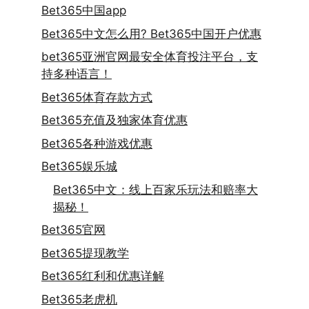
Bet365中国app
Bet365中文怎么用? Bet365中国开户优惠
bet365亚洲官网最安全体育投注平台，支
持多种语言！
Bet365体育存款方式
Bet365充值及独家体育优惠
Bet365各种游戏优惠
Bet365娱乐城
Bet365中文：线上百家乐玩法和赔率大
揭秘！
Bet365官网
Bet365提现教学
Bet365红利和优惠详解
Bet365老虎机