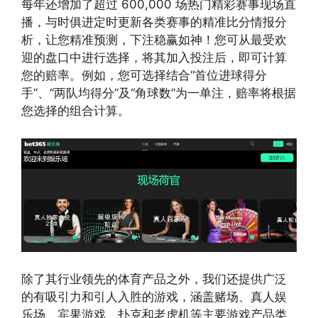
每年还增加了超过 600,000 场热门精彩赛事现场直
播，与时俱进定时更新各类赛事的精准比分情报分
析，让您精准预测，下注稳赢如神！您可从最受欢
迎的盘口中进行选择，将其加入投注后，即可计算
您的赔率。例如，您可选择结合“首位进球得分
手”、“两队均得分”及“角球数”为一单注，赔率将根据
您选择的组合计算。
除了其行业领先的体育产品之外，我们还提供广泛
的有吸引力和引人入胜的游戏，涵盖赌场、真人娱
乐场、宾果游戏、扑克和老虎机等主要游戏产品类