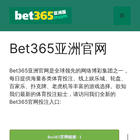
跳
至
菜
内
容
单
Bet365亚洲官网
Bet365
亚洲官网
是全球领先的网络博彩集团之一，
每日提供海量各类体育投注、线上娱乐城、轮盘、
百家乐、扑克牌、老虎机等丰富的游戏选择。欲知
我们最新的体育投注贴士，请访问我们全新的
Bet365官网投注入口:
|
Bet365官网链接 - 1