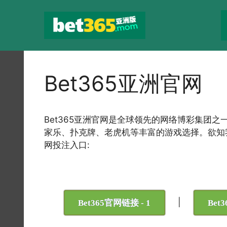
跳
至
内
容
Bet365亚洲官网
Bet365
亚洲官网
是全球领先的网络博彩集团之
家乐、扑克牌、老虎机等丰富的游戏选择。欲知我
网投注入口:
|
Bet365官网链接 - 1
Bet