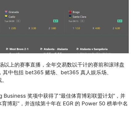
场以上的赛事直播，全年交易数以千计的赛前和滚球盘
中包括 bet365 赌场、bet365 真人娱乐场、
戏。
g Business 奖项中获得了“最佳体育博彩联盟计划”，并
育博彩”，并连续第十年在 EGR 的 Power 50 榜单中名