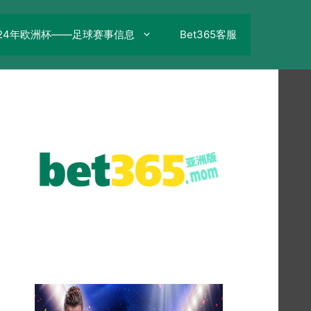
024年欧洲杯——足球赛事信息
Bet365客服