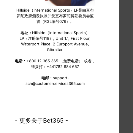
Hillside（International Sports）LP是由直布
罗陀政府颁发执照并受直布罗陀博彩委员会监
管（RGL编号076）。
地址：
Hillside（International Sports）
LP（注册编号119）, Unit 1.1, First Floor,
Waterport Place, 2 Europort Avenue,
Gibraltar.
电话：
+800 12 365 365 （免费电话） 或者，
请拨打：+441782 684 657
电邮：
support-
sch@customerservices365.com
- 更多关于Bet365 -