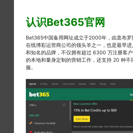
认识Bet365官网
Bet365中国备用网址成立于2000年，由直
在线博彩运营商公司的领头羊之一，也是最早进
和知名的品牌，不仅拥有超过 6300 万注册客户
的本地和量身定制的营销工作，还支持 20 种不
服。