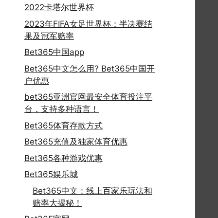
2022卡塔尔世界杯
2023年FIFA女足世界杯：半决赛结
果及冠军赔率
Bet365中国app
Bet365中文怎么用? Bet365中国开
户优惠
bet365亚洲官网最安全体育投注平
台，支持多种语言！
Bet365体育存款方式
Bet365充值及独家体育优惠
Bet365各种游戏优惠
Bet365娱乐城
Bet365中文：线上百家乐玩法和
赔率大揭秘！