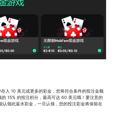
存入 10 美元或更多的彩金，您将符合条件的投注金额
的 15% 的投注积分，最高可达 60 美元哦！要注意的
才能认领此返水彩金，一旦认领，您的投注彩金将保留在