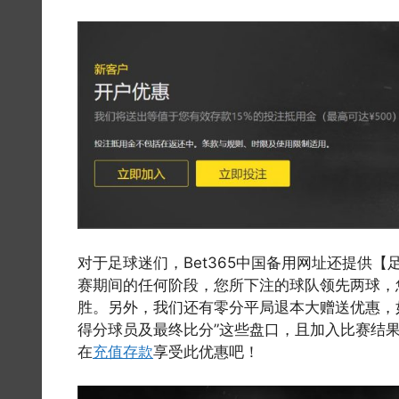
对于足球迷们，Bet365中国备用网址还提供
赛期间的任何阶段，您所下注的球队领先两球，
胜。另外，我们还有零分平局退本大赠送优惠，如果
得分球员及最终比分”这些盘口，且加入比赛结果
在
充值存款
享受此优惠吧！