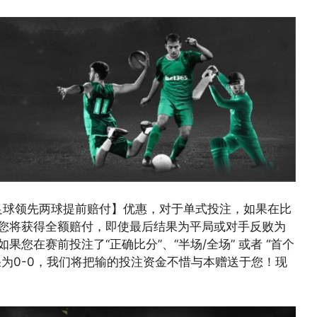
【足球领先两球提前赔付】优惠，对于单式投注，如果在比
您将获得全额赔付，即使最后结果为平局或对手反败为
您在赛前投注了“正确比分”、“半场/全场” 或者 “首个
为0-0，我们将把输的投注资金不惜与本赠送于您！现